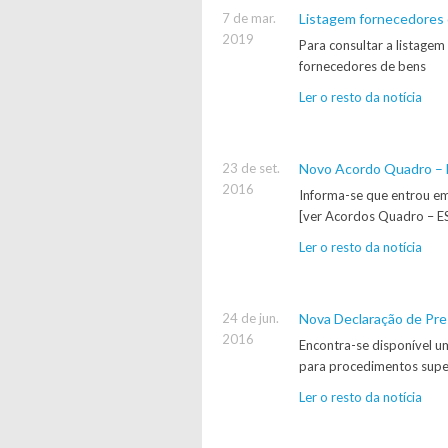
7 de mar.
Listagem fornecedores 
2019
Para consultar a listagem
fornecedores de bens
Ler o resto da notícia
23 de set.
Novo Acordo Quadro – 
2016
Informa-se que entrou 
[ver Acordos Quadro – E
Ler o resto da notícia
24 de jun.
Nova Declaração de Pres
2016
Encontra-se disponível u
para procedimentos supe
Ler o resto da notícia