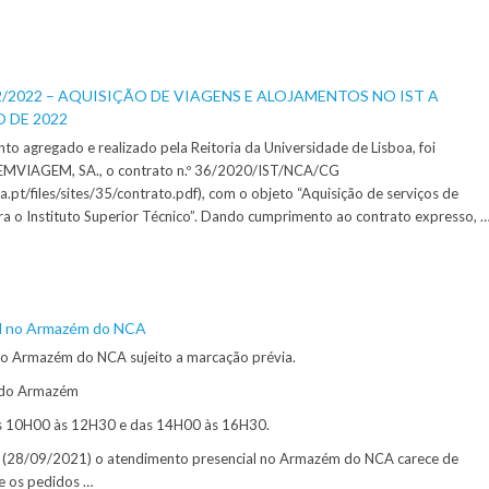
/22/2022 – AQUISIÇÃO DE VIAGENS E ALOJAMENTOS NO IST A
O DE 2022
o agregado e realizado pela Reitoria da Universidade de Lisboa, foi
 EMVIAGEM, SA., o contrato n.º 36/2020/IST/NCA/CG
oa.pt/files/sites/35/contrato.pdf), com o objeto “Aquisição de serviços de
ra o Instituto Superior Técnico”. Dando cumprimento ao contrato expresso, 
l no Armazém do NCA
no Armazém do NCA sujeito a marcação prévia.
 do Armazém
as 10H00 às 12H30 e das 14H00 às 16H30.
ta (28/09/2021) o atendimento presencial no Armazém do NCA carece de
e os pedidos …