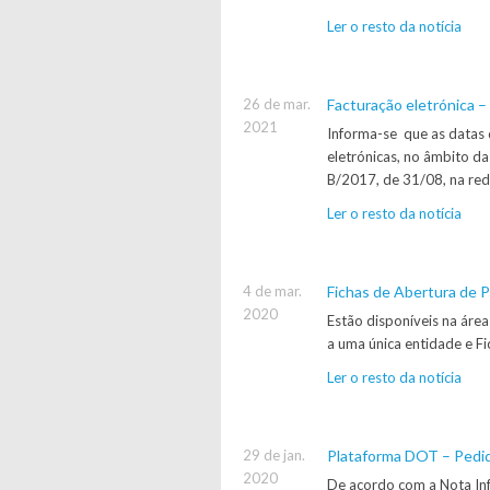
Ler o resto da notícia
26 de mar.
Facturação eletrónica – 
2021
Informa-se que as datas 
eletrónicas, no âmbito da
B/2017, de 31/08, na reda
Ler o resto da notícia
4 de mar.
Fichas de Abertura de 
2020
Estão disponíveis na áre
a uma única entidade e F
Ler o resto da notícia
29 de jan.
Plataforma DOT – Pedi
2020
De acordo com a Nota In