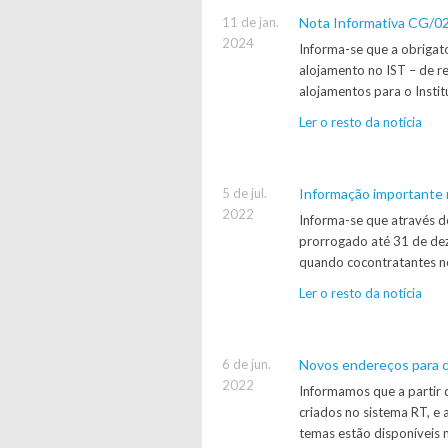
11 de jan.
Nota Informativa CG/02/
2024
Informa-se que a obrigat
alojamento no IST – de r
alojamentos para o Instit
Ler o resto da notícia
5 de jul.
Informação importante r
2022
Informa-se que através d
prorrogado até 31 de de
quando cocontratantes no
Ler o resto da notícia
6 de jun.
Novos endereços para c
2022
Informamos que a partir 
criados no sistema RT, e
temas estão disponíveis