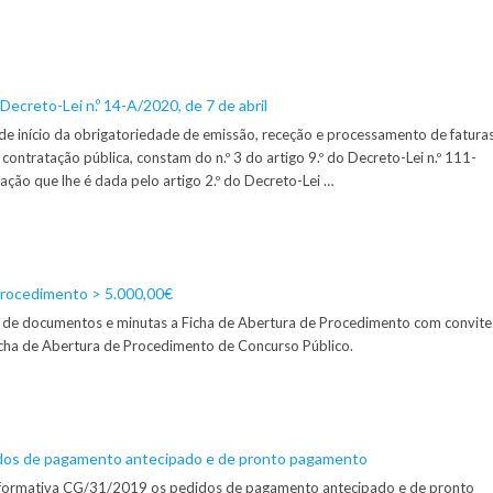
Decreto-Lei n.º 14-A/2020, de 7 de abril
de início da obrigatoriedade de emissão, receção e processamento de fatura
 contratação pública, constam do n.º 3 do artigo 9.º do Decreto-Lei n.º 111-
ção que lhe é dada pelo artigo 2.º do Decreto-Lei …
Procedimento > 5.000,00€
a de documentos e minutas a Ficha de Abertura de Procedimento com convite
icha de Abertura de Procedimento de Concurso Público.
dos de pagamento antecipado e de pronto pagamento
formativa CG/31/2019 os pedidos de pagamento antecipado e de pronto