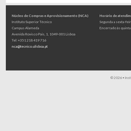
Núcleo de Compras e Aprovisionamento (NCA)
Horário de atendi
Instituto Superior Técnico
Segunda a sexta-feir
Campus Alameda
Encerrado às quintas
Avenida Rovisco Pais, 1, 1049-001 Lisboa
Tel: +351 218 419 716
nca@tecnico.ulisboa.pt
© 2026 •
Ins