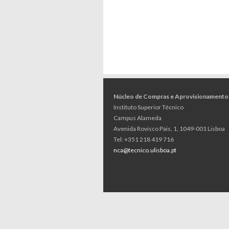
Núcleo de Compras e Aprovisionamento
Instituto Superior Técnico
Campus Alameda
Avenida Rovisco Pais, 1, 1049-001 Lisboa
Tel: +351 218 419 716
nca@tecnico.ulisboa.pt