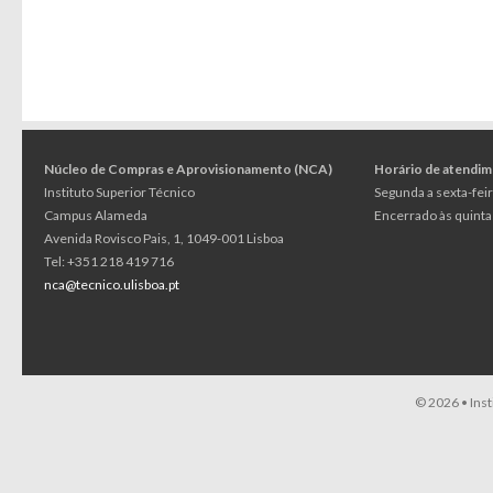
Núcleo de Compras e Aprovisionamento (NCA)
Horário de atendi
Instituto Superior Técnico
Segunda a sexta-feir
Campus Alameda
Encerrado às quintas
Avenida Rovisco Pais, 1, 1049-001 Lisboa
Tel: +351 218 419 716
nca@tecnico.ulisboa.pt
© 2026 •
Ins