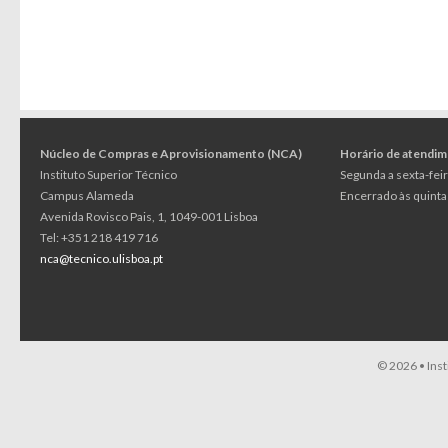
Núcleo de Compras e Aprovisionamento (NCA)
Horário de atendi
Instituto Superior Técnico
Segunda a sexta-feir
Campus Alameda
Encerrado às quintas
Avenida Rovisco Pais, 1, 1049-001 Lisboa
Tel: +351 218 419 716
nca@tecnico.ulisboa.pt
© 2026 •
Ins