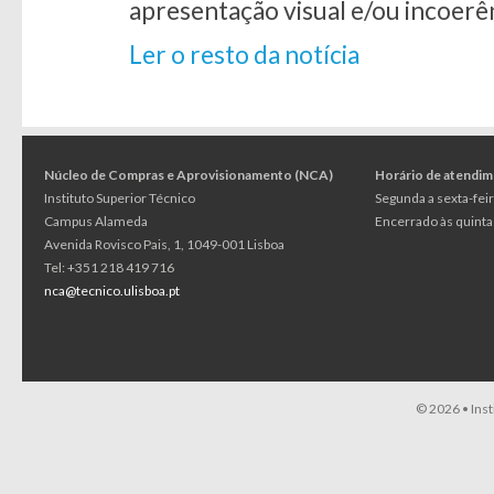
apresentação visual e/ou incoerê
Ler o resto da notícia
Núcleo de Compras e Aprovisionamento (NCA)
Horário de atendi
Instituto Superior Técnico
Segunda a sexta-feir
Campus Alameda
Encerrado às quintas
Avenida Rovisco Pais, 1, 1049-001 Lisboa
Tel: +351 218 419 716
nca@tecnico.ulisboa.pt
© 2026 •
Ins