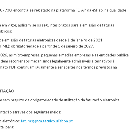
507930, encontra-se registado na plataforma FE-AP da eSPap, na qualidade
 em vigor, aplicam-se os seguintes prazos para a emissão de faturas
blicos:
e emissão de faturas eletrónicas desde 1 de janeiro de 2021;
PME): obrigatoriedade a partir de 1 de janeiro de 2027.
026, as microempresas, pequenas e médias empresas e as entidades pública
dem recorrer aos mecanismos legalmente admissíveis alternativos à
ormato PDF continuam igualmente a ser aceites nos termos previstos na
NTAÇÃO
 e sem prejuízo da obrigatoriedade de utilização da faturação eletrónica
entação através dos seguintes meios:
 eletrónico:
faturas@nca.tecnico.ulisboa.pt
;
tal para: